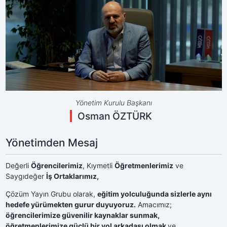
Yönetim Kurulu Başkanı
Osman ÖZTÜRK
Yönetimden Mesaj
Değerli
Öğrencilerimiz
, Kıymetli
Öğretmenlerimiz
ve
Saygıdeğer
İş Ortaklarımız,
Çözüm Yayın Grubu olarak,
eğitim yolculuğunda sizlerle aynı
hedefe yürümekten gurur duyuyoruz.
Amacımız;
öğrencilerimize güvenilir kaynaklar sunmak,
öğretmenlerimize güçlü bir yol arkadaşı olmak
ve